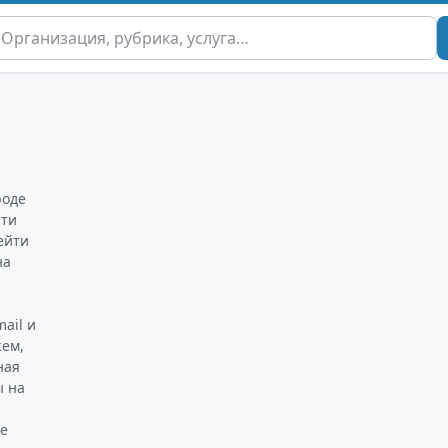
роде
йти
ейти
на
ail и
жем,
ная
ы на
не