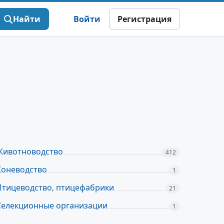
Найти
Войти
Регистрация
Животноводство
412
Коневодство
1
Птицеводство, птицефабрики
21
Селекционные организации
1