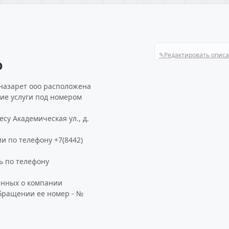
✎
Редактировать опис
О
 назарет ооо расположена
ие услуги под номером
су Академическая ул., д.
и по телефону +7(8442)
 по телефону
анных о компании
обращении ее номер - №