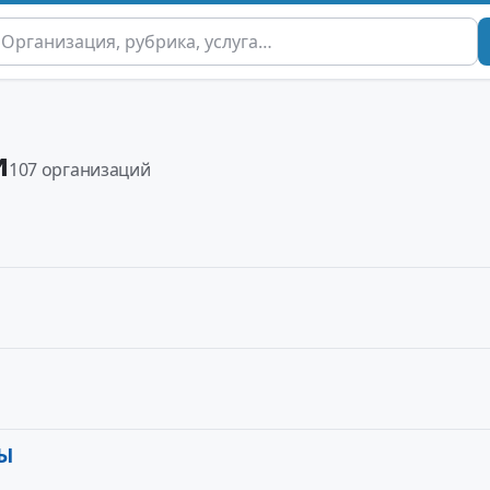
и
107 организаций
МЫ