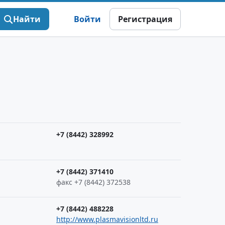
Найти
Войти
Регистрация
+7 (8442) 328992
+7 (8442) 371410
факс +7 (8442) 372538
+7 (8442) 488228
http://www.plasmavisionltd.ru