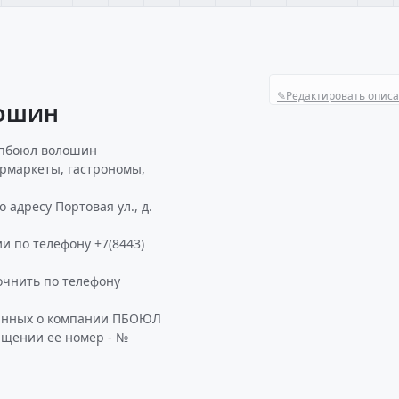
✎
Редактировать опис
ЛОШИН
 пбоюл волошин
ермаркеты, гастрономы,
дресу Портовая ул., д.
и по телефону +7(8443)
чнить по телефону
данных о компании ПБОЮЛ
ащении ее номер - №