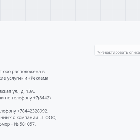
✎
Редактировать опис
lt ооо расположена в
ие услуги» и «Реклама
кая ул., д. 13А.
и по телефону +7(8442)
лефону +78442328992.
анных о компании LT ООО,
омер - № 581057.