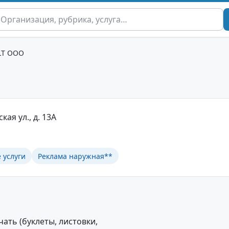
LT ООО
кая ул., д. 13А
 услуги
Реклама наружная**
ть (буклеты, листовки,